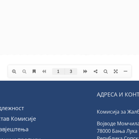
АДРЕСА И КОН
длежност
Комисија за Жал
став Комисије
Војводе Момчила 
авјештења
78000 Бања Лука
Република Српск